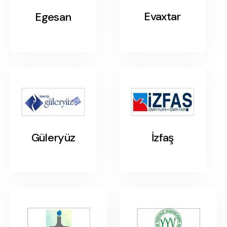
Evaxtar
Egesan
Güleryüz
İzfaş