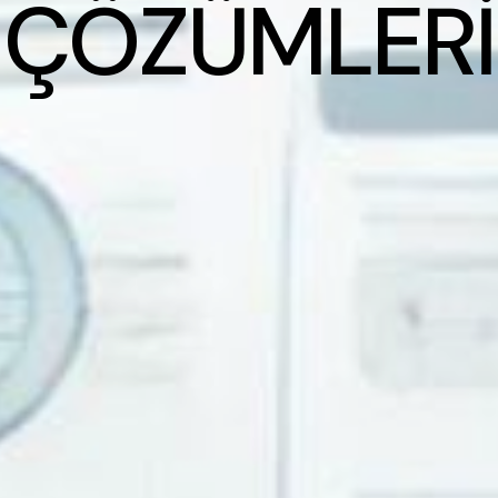
Ç
Ö
Z
Ü
M
L
E
R
İ